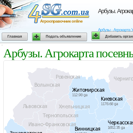
Арбузы. Агрока
Агросправочник online
Арбузы - Агрокарта 
Главная
Подать объявление
Добавить орга
Арбузы. Агрокарта посевн