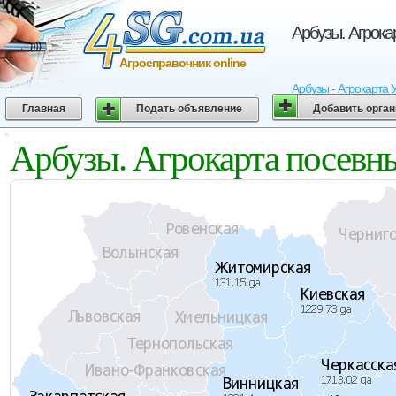
Арбузы. Агрока
Агросправочник online
Арбузы - Агрокарта 
Главная
Подать объявление
Добавить орга
Арбузы. Агрокарта посевн